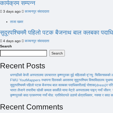
कार्यक्रम सम्पन्न
3 days ago
कञ्चनपुर संवाददाता
ताजा खबर
सुदूरपश्चिममै पहिलो पटक बैजनाथ बाल क्लबका पदा
4 days ago
कञ्चनपुर संवाददाता
Search
Search
Recent Posts
धनगढीको केजी अस्पतालमा उपचाररत कृष्णपुरका दुई महिलाको मृ”त्यु: चिकित्सकको
FWU YoutMappers स्थापना दिवसको अवसरमा सुदूरपश्चिम विश्वविद्यालय युथम्याप
सुदूरपश्चिममै पहिलो पटक बैजनाथ बाल क्लबका पदाधिकारीलाई पोशाक(dress)र प
भारत लैजाने तयारीमा रहेकी कमला कार्कीले माया मेट्रो अस्पतालमा पाइन् नयाँ जीवन
कृष्णपुरको काठ प्रकरणमा नयाँ मोड: प्रतिवेदनले उठायो क्षेत्राधिकार, नक्सा र काठ कट
Recent Comments