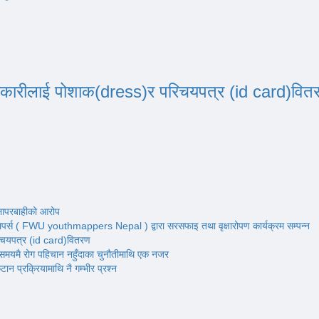
धिकारीलाई पोशाक(dress)र परिचयपत्र (id card)वित
 लापरबाहीको आरोप
र्स ( FWU youthmappers Nepal ) द्वारा सरसफाइ तथा वृक्षारोपण कार्यक्रम सम्पन्न
रिचयपत्र (id card)वितरण
: समयमै रोग पहिचान नहुँदाका चुनौतीमाथि एक नजर
ान प्रक्रियामाथि नै गम्भीर प्रश्न