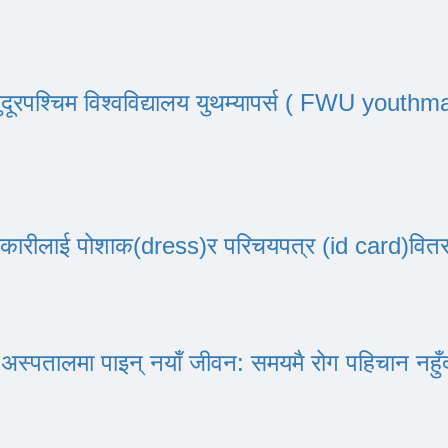
्चिम विश्वविद्यालय युथम्यापर्स ( FWU youthmapp
धिकारीलाई पोशाक(dress)र परिचयपत्र (id card)वित
रो अस्पतालमा पाइन् नयाँ जीवन: समयमै रोग पहिचान नह